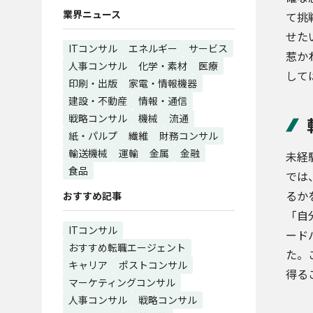
業界ニュース
て挑
せた
ITコンサル
エネルギー
サービス
惹か
人事コンサル
化学・素材
医療
して
印刷・出版
家電・情報機器
建設・不動産
情報・通信
戦略コンサル
機械
流通
紙・パルプ
繊維
財務コンサル
輸送機械
運輸
金属
金融
未経
食品
では
るか
おすすめ記事
「自
ITコンサル
ード
おすすめ転職エージェント
た。
キャリア
ポストコンサル
得る
マーケティングコンサル
人事コンサル
戦略コンサル