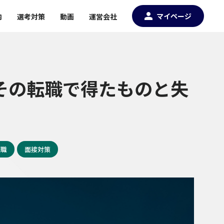
マイページ
内
選考対策
動画
運営会社
その転職で得たものと失
転職
面接対策