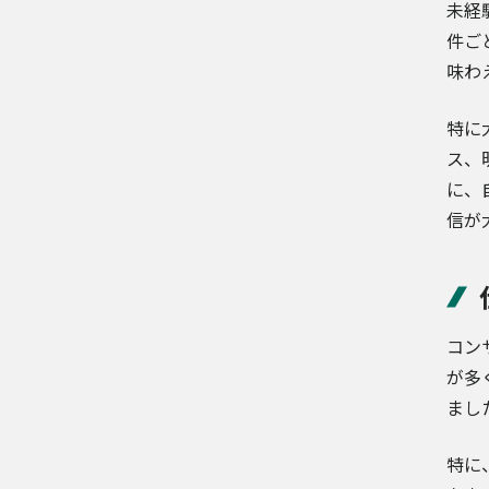
未経
件ご
味わ
特に
ス、
に、
信が
コン
が多
まし
特に