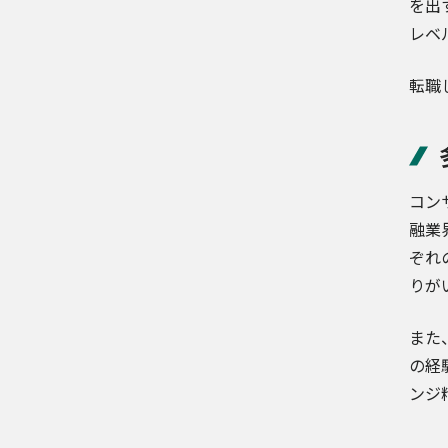
を出
レベ
転職
コン
融業
ぞれ
りが
また
の経
ンジ