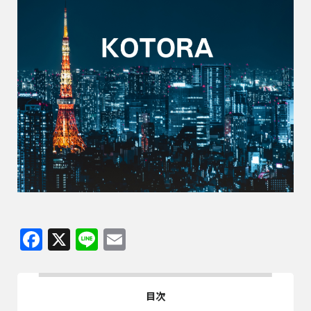
Facebook
X
Line
Email
目次