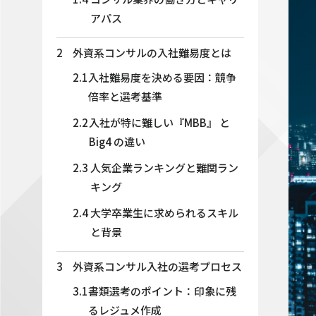
アパス
2
外資系コンサルの入社難易度とは
2.1
入社難易度を決める要因：競争
倍率と選考基準
2.2
入社が特に難しい『MBB』 と
Big4 の違い
2.3
人気企業ランキングと難関ラン
キング
2.4
大学卒業生に求められるスキル
と背景
3
外資系コンサル入社の選考プロセス
3.1
書類選考のポイント：印象に残
るレジュメ作成