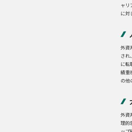
ャリ
に対
外資
され
に転
績重
の他
外資
理的
ップ