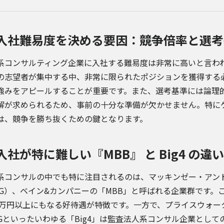
入社難易度を決める要因：競争倍率と選考
系コンサルティング企業に入社する難易度は非常に高いと言わ
の志望者が集中する中、非常に限られたポジションを獲得する
強みをアピールすることが重要です。また、選考基準には論理
解が求められるため、事前の十分な準備が欠かせません。特に
は、競争を勝ち抜くための鍵となります。
入社が特に難しい『MBB』 と Big4 の違い
系コンサルの中でも特に注目されるのは、マッキンゼー・アン
CG）、ベイン&カンパニーの「MBB」と呼ばれる企業群です
00万円以上にもなる好待遇が特徴です。一方で、プライスウォー
MGといったいわゆる「Big4」は監査法人系コンサル企業とし