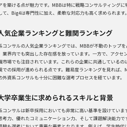
アを築ける点が魅力です。MBBは特に戦略コンサルティングに
して、Big4は専門性に加え、柔軟な対応力も高く求められます
人気企業ランキングと難関ランキング
系コンサルの人気企業ランキングでは、MBBが不動のトップを
、業界内でも突出した存在感を放っています。一方で、アクセ
職市場でも注目されています。これらの企業に共通しているの
視での採用が進められる点です。難易度ランキングを見れば、MB
の外資系コンサルも十分に困難な選考プロセスを経ています。
大学卒業生に求められるスキルと背景
系コンサルは新卒採用においても非常に高い基準を設けていま
思考力、優れたコミュニケーション力、そして課題解決能力で
経験も選考において重要な要素となります。例えば、学生時代