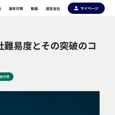
マイページ
内
選考対策
動画
運営会社
社難易度とその突破のコ
接対策