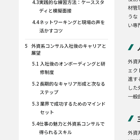
4.3
実践的な練習方法：ケーススタ
材管
ディと模擬面接
うな
4.4
ネットワーキングと現場の声を
い専
活かすコツ
5
外資系コンサル入社後のキャリアと
展望
外資
5.1
入社後のオンボーディングと研
ェク
修制度
進す
5.2
長期的なキャリア形成と次なる
した
ステップ
一般
5.3
業界で成功するためのマインド
セット
5.4
仕事の魅力と外資系コンサルで
得られるスキル
外資