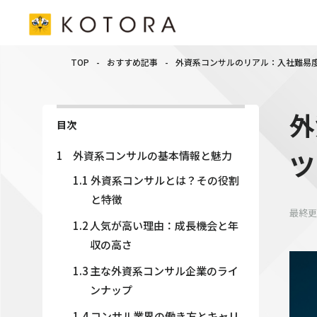
TOP
-
おすすめ記事
-
外資系コンサルのリアル：入社難易
外
目次
ツ
1
外資系コンサルの基本情報と魅力
1.1
外資系コンサルとは？その役割
と特徴
最終更
1.2
人気が高い理由：成長機会と年
収の高さ
1.3
主な外資系コンサル企業のライ
ンナップ
1.4
コンサル業界の働き方とキャリ