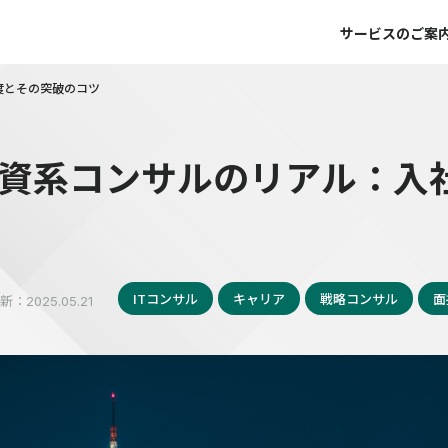
サービスのご案
度とその突破のコツ
資系コンサルのリアル：入
ITコンサル
キャリア
戦略コンサル
面
新：
2025.05.21