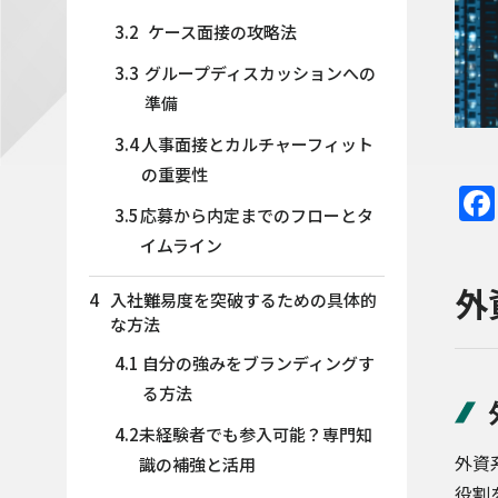
3.2
ケース面接の攻略法
3.3
グループディスカッションへの
準備
3.4
人事面接とカルチャーフィット
の重要性
3.5
応募から内定までのフローとタ
イムライン
外
4
入社難易度を突破するための具体的
な方法
4.1
自分の強みをブランディングす
る方法
4.2
未経験者でも参入可能？専門知
外資
識の補強と活用
役割