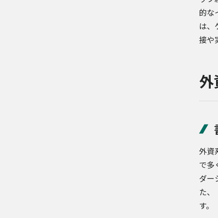
的な
は、
接や
外
外資
で多
ダー
た、
す。