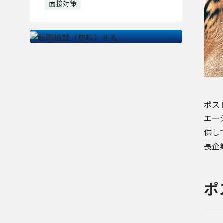
面接対策
ポス
エー
供し
長企
ポ