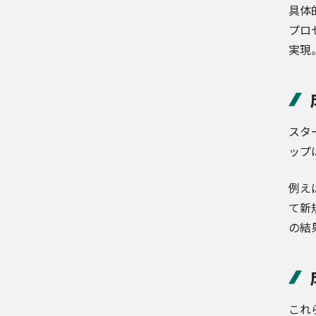
具体的
プロ
実現
スタ
ップ
例え
て新
の結
これ