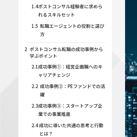
1.4
ポストコンサル経験者に求めら
れるスキルセット
1.5
転職エージェントの役割と選び
方
2
ポストコンサル転職の成功事例から
学ぶポイント
2.1
成功事例①：経営企画職へのキ
ャリアチェンジ
2.2
成功事例②：PEファンドでの活
躍
2.3
成功事例③：スタートアップ企
業での事業推進
2.4
成功に導いた共通の思考と行動
とは？