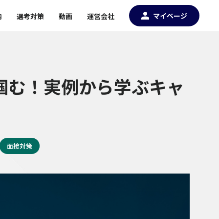
マイページ
内
選考対策
動画
運営会社
掴む！実例から学ぶキャ
面接対策