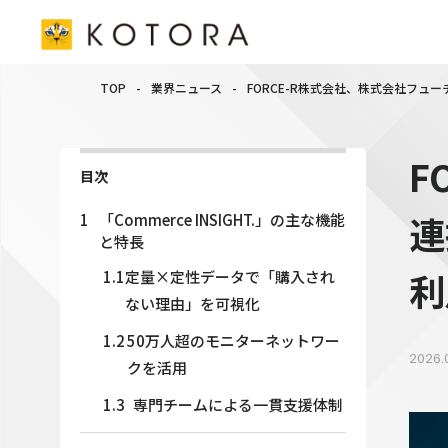
TOP
-
業界ニュース
-
FORCE-R株式会社、株式会社フューチャ
F
目次
連
1
「Commerce INSIGHT.」の主な機能
と特長
利
1.1
定量×定性データで「購入され
ない理由」を可視化
1.2
50万人超のモニターネットワー
2026.
クを活用
1.3
専門チームによる一貫支援体制