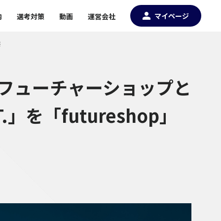
マイページ
内
選考対策
動画
運営会社
供
社フューチャーショップと
.」を「futureshop」