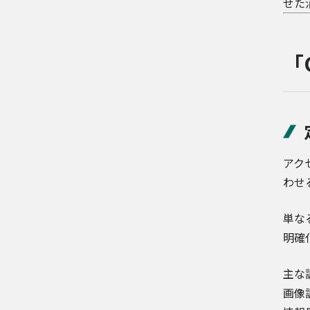
せた
「
アク
わせ
単な
明確
主な
画像