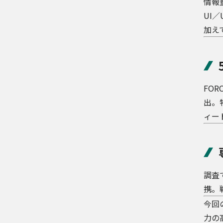
情報
UI／
加え
FO
出。
ィー
調査
携。
今回
力の