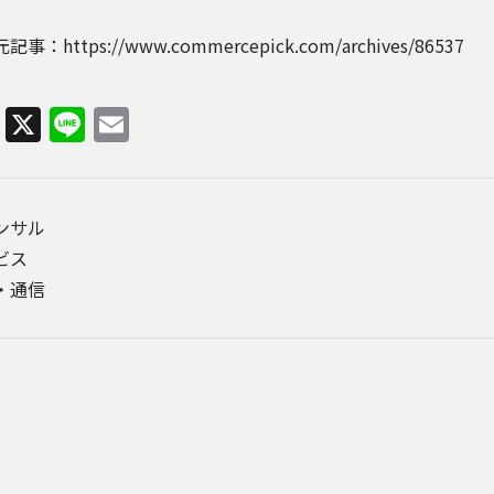
事：https://www.commercepick.com/archives/86537
Facebook
X
Line
Email
コンサル
ビス
・通信