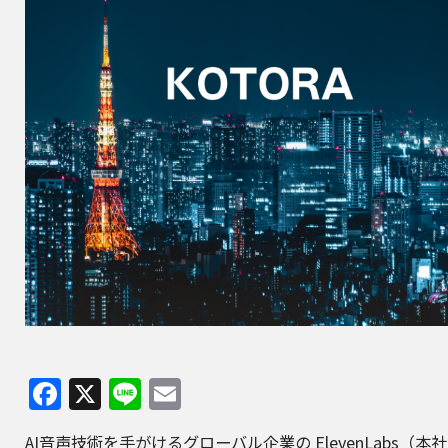
Facebook
X
Line
Email
AI音声技術を手がけるグローバル企業の
ElevenLabs
（本社