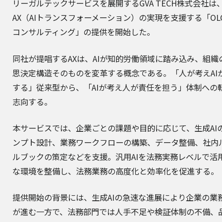
リーガルテックサービスを展開する
GVA TECH株式会社
は
AX（AIトランスフォーメーション）の実現を支援する「OLGA
コンサルティング」の提供を開始した。
同社が提唱するAXは、AIが知的労働領域に踏み込み、組織
思決定構造そのものを変革する概念である。「人が考えAI
する」従来型から、「AIが考え人が責任を担う」体制への
志向する。
本サービスでは、企業ごとの課題や目的に応じて、生成AI
ンプト設計、業務ワークフローの構築、データ整備、社内
ルブックの策定などを支援。汎用AIを法務実務レベルで活
な環境を整備し、法務業務の高度化と効率化を促進する。
提供開始の背景には、生成AIの急速な進展により企業の業
が進む一方で、法務部門では人手不足や検証体制の不備、