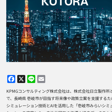
Facebook
X
Line
Email
KPMGコンサルティング株式会社
は、
株式会社日立製作所
で、長崎県
壱岐市
が目指す将来像や政策立案を支援するた
シミュレーション技術とAIを活用した「壱岐市みらいシミ