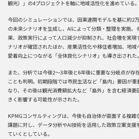
観光）」の4プロジェクトを軸に地域活性化を進めている
今回のシミュレーションでは、因果連関モデルを基に約2
の未来シナリオを生成し、AIによって分類・整理を実施。
果、政策実行によって人口減少が抑制され、社会増を実現
ナリオが確認されたほか、産業活性化や移住者増加、地域
愛着向上につながる「全体良化シナリオ」も導き出された
また、分析では今後2～3年後と6年後に重要な分岐点が存
ことも判明。初期段階では市民生活など「島内」要因が重
なり、その後は観光消費額拡大など「島外」を含む経済要
きく影響する可能性が示された。
KPMGコンサルティングは、今後も自治体が直面する複雑
課題に対し、データ分析やAI技術を活用した政策立案支援
ていくとしている。