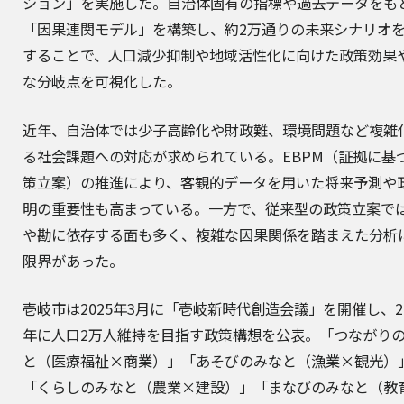
ション」を実施した。自治体固有の指標や過去データをも
「因果連関モデル」を構築し、約2万通りの未来シナリオ
することで、人口減少抑制や地域活性化に向けた政策効果
な分岐点を可視化した。
近年、自治体では少子高齢化や財政難、環境問題など複雑
る社会課題への対応が求められている。EBPM（証拠に基
策立案）の推進により、客観的データを用いた将来予測や
明の重要性も高まっている。一方で、従来型の政策立案で
や勘に依存する面も多く、複雑な因果関係を踏まえた分析
限界があった。
壱岐市は2025年3月に「壱岐新時代創造会議」を開催し、20
年に人口2万人維持を目指す政策構想を公表。「つながり
と（医療福祉×商業）」「あそびのみなと（漁業×観光）
「くらしのみなと（農業×建設）」「まなびのみなと（教