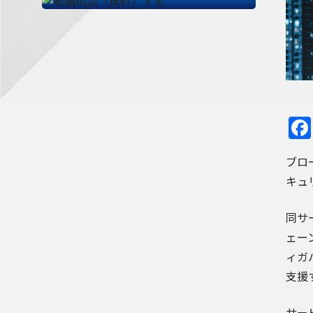
ブロ
キュ
同サ
ェー
ィガ
支援
サー