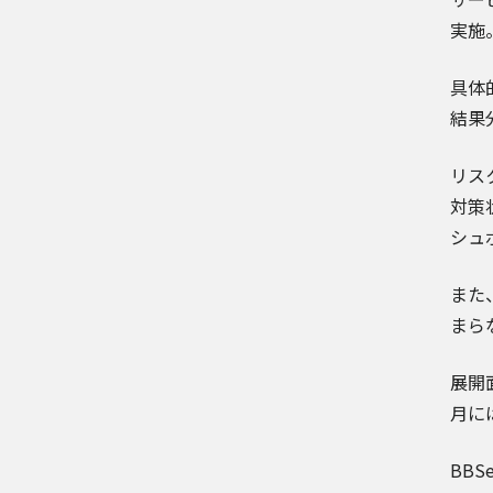
実施
具体
結果
リス
対策
シュ
また
まら
展開
月に
BB