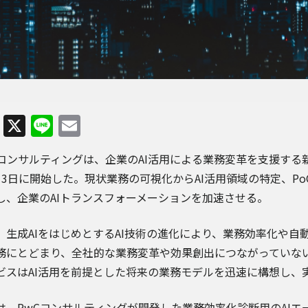
Facebook
X
Line
Email
コンサルティングは、企業のAI活用による業務変革を支援する新サービス「F
月3日に開始した。現状業務の可視化からAI活用領域の特定、P
し、企業のAIトランスフォーメーションを加速させる。
、生成AIをはじめとするAI技術の進化により、業務効率化や自
務にとどまり、全社的な業務変革や効果創出につながっていな
ビスはAI活用を前提とした将来の業務モデルを迅速に構想し、
は、PwCコンサルティングが開発した業務効率化診断用のAI