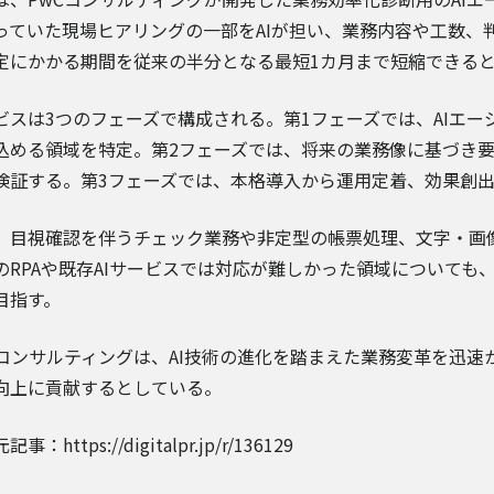
っていた現場ヒアリングの一部をAIが担い、業務内容や工数、
定にかかる期間を従来の半分となる最短1カ月まで短縮できる
ビスは3つのフェーズで構成される。第1フェーズでは、AIエー
込める領域を特定。第2フェーズでは、将来の業務像に基づき要
検証する。第3フェーズでは、本格導入から運用定着、効果創
、目視確認を伴うチェック業務や非定型の帳票処理、文字・画
のRPAや既存AIサービスでは対応が難しかった領域についても
目指す。
Cコンサルティングは、AI技術の進化を踏まえた業務変革を迅
向上に貢献するとしている。
事：https://digitalpr.jp/r/136129