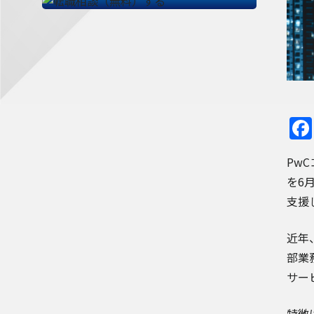
PwC
を6
支援
近年
部業
サー
特徴