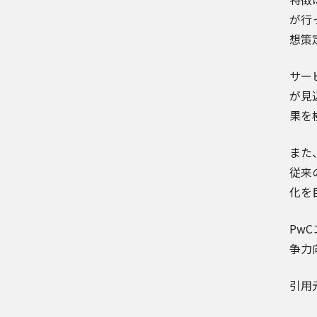
が行
想策
サー
が見
果を
また
従来
化を
Pw
争力
引用元記