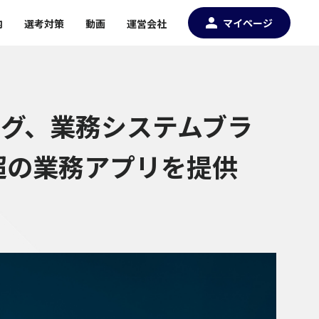
マイページ
内
選考対策
動画
運営会社
ング、業務システムブラ
0超の業務アプリを提供