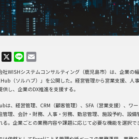
Facebook
X
Line
Email
会社WISHシステムコンサルティング（鹿児島市）は、企業の
olHub（ソルハブ）」を公開した。経営管理から営業支援、人
提供し、企業のDX推進を支援する。
lHubは、経営管理、CRM（顧客管理）、SFA（営業支援）、
注管理、会計・財務、人事・労務、勤怠管理、施設予約、設備
れる。企業ごとの業務内容や課題に応じて必要な機能を選択で
では依然としてExcelによる管理や紙ベースの業務運用、業