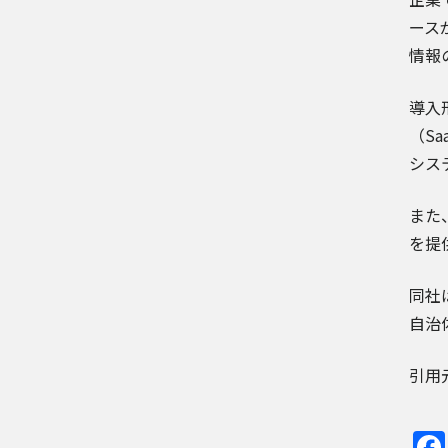
ース
情報
導入
（S
シス
また
を提
同社
自治
引用元記