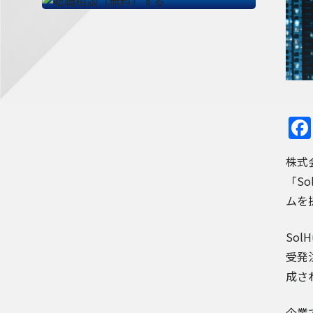
株式
「S
ムを
So
受発
成さ
企業