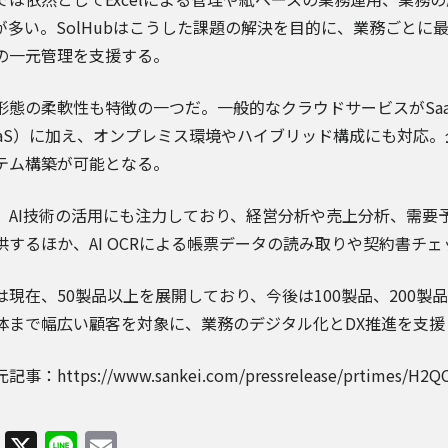
が多い。SolHubはこうした課題の解決を目的に、業務ごと
の一元管理を支援する。
形態の柔軟性も特徴の一つだ。一般的なクラウドサービスがSaa
aaS）に加え、オンプレミス環境やハイブリッド構成にも対応
テム構築が可能となる。
、AI技術の活用にも注力しており、経営分析や売上分析、需要
供するほか、AI OCRによる帳票データの読み取りや契約書チ
は現在、50製品以上を展開しており、今後は100製品、200
体まで幅広い顧客を対象に、業務のデジタル化とDX推進を支援
事：https://www.sankei.com/pressrelease/prtimes/H
Facebook
X
Line
Email