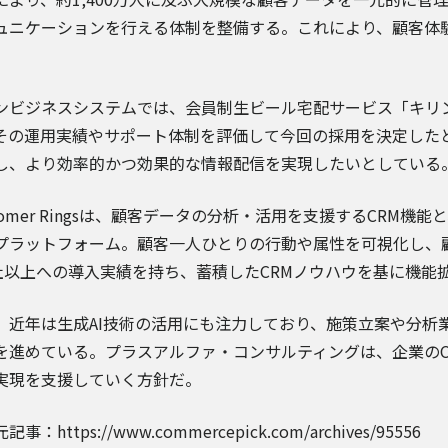
ュニケーションを行える体制を整備する。これにより、顧客体
。
ンビジネスシステムでは、会員制生ビール宅配サービス「キリンホーム
その運用実績やサポート体制を評価して今回の採用を決定したと
し、より効率的かつ効果的な情報配信を実現したいとしている
stomer Ringsは、顧客データの分析・活用を支援するCRM
プラットフォーム。顧客一人ひとりの行動や属性を可視化し、
0社以上への導入実績を持ち、蓄積したCRMノウハウを基に機能
、近年は生成AI技術の活用にも注力しており、施策立案や分析
を進めている。プラスアルファ・コンサルティングは、企業のC
実現を支援していく方針だ。
事：https://www.commercepick.com/archives/95556