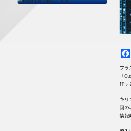
プラ
「C
理す
キリ
回の
情報発
導入