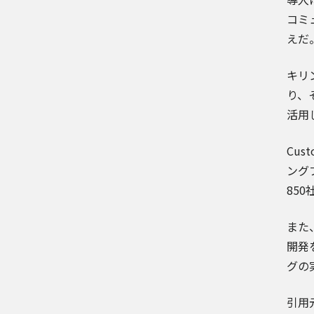
コミ
えだ
キリ
り、
活用
Cu
ング
85
また
開発
グの
引用元記