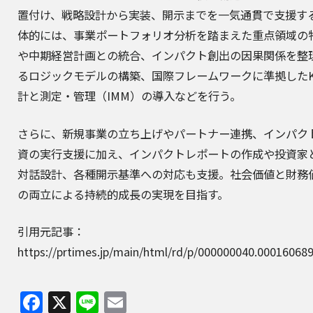
置付け、戦略設計から実装、開示までを一気通貫で支援す
体的には、事業ポートフォリオ分析を踏まえた重点領域の
や中期経営計画との統合、インパクト創出の因果関係を整
るロジックモデルの構築、国際フレームワークに準拠したK
計と測定・管理（IMM）の導入などを行う。
さらに、新規事業の立ち上げやパートナー連携、インパク
資の実行支援に加え、インパクトレポートの作成や投資家
対話設計、各種開示基準への対応も支援。社会価値と財務
の両立による持続的成長の実現を目指す。
引用元記事：
https://prtimes.jp/main/html/rd/p/000000040.00016068
Facebook
X
Line
Email