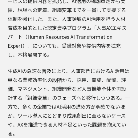
ービスの提供内容を拡充し、AI活用の構想策定から実
装、現場への定着、組織変革までを一貫して支援する
体制を強化した。また、人事領域のAI活用を担う人材
育成を目的とした認定資格プログラム「人事AXエキス
パート（Human Resources AI Transformation
Expert）」についても、受講対象や提供内容を拡充
し、本格展開する。
生成AIの急速な普及により、人事部門におけるAI活用は
単なる業務効率化の段階から、採用、育成、配置、評
価、マネジメント、組織開発など人事機能全体を再設
計する「組織変革」のフェーズへと移行しつつある。一
方で、多くの企業ではAI活用の進め方が明確でないほ
か、ツール導入にとどまり成果創出に至らないケース
や、AXを推進できる人材不足といった課題を抱えてい
る。