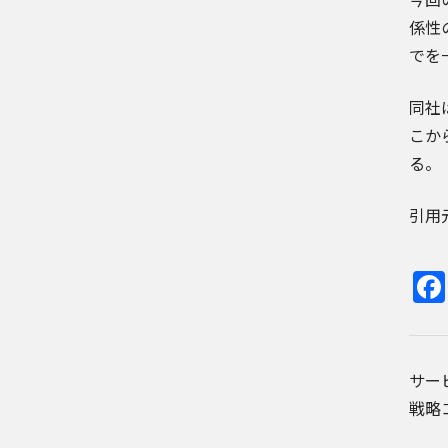
係性
でを
同社
こか
る。
引用元記
サー
戦略