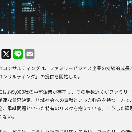
Facebook
X
Line
Email
ベコンサルティング
は、ファミリービジネス企業の持続的成長
コンサルティング」の提供を開始した。
には約9,000社の中堅企業が存在し、その半数近くがファミ
迅速な意思決定、地域社会への貢献といった強みを持つ一方で
全、承継問題といった特有のリスクを抱えている。こうした課
くない。
のサービスは、こうした課題に対応するため、ファミリーの価