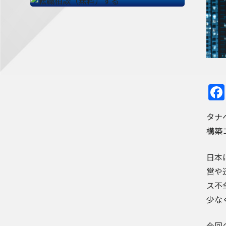
タナ
構築
日本
営や
ス不
少な
今回